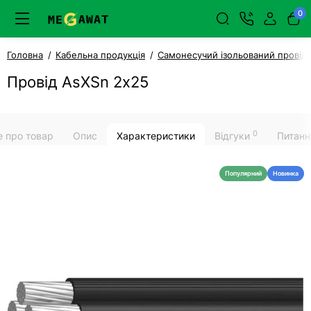
0
Головна
Кабельна продукція
Самонесучий ізольований провід
Провід AsXSn 2х25
0
е про товар
Опис
Характеристики
Відгуки
Питанн
Популярний
Новинка