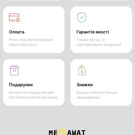
Оплата
Гарантія якості
Різні способи оплати для
Тільки якісна та
вашої зручності
сертифікована продукція
Подарунки
Знижки
Бонуси та подарунки для
Більше знижок, більше
постійних клієнтів магазину
заощаджень!